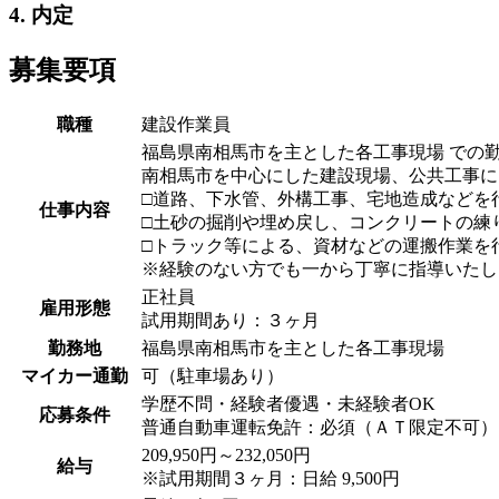
4. 内定
募集要項
職種
建設作業員
福島県南相馬市を主とした各工事現場 での
南相馬市を中心にした建設現場、公共工事に
□道路、下水管、外構工事、宅地造成などを
仕事内容
□土砂の掘削や埋め戻し、コンクリートの練
□トラック等による、資材などの運搬作業を
※経験のない方でも一から丁寧に指導いたし
正社員
雇用形態
試用期間あり：３ヶ月
勤務地
福島県南相馬市を主とした各工事現場
マイカー通勤
可（駐車場あり）
学歴不問・経験者優遇・未経験者OK
応募条件
普通自動車運転免許：必須（ＡＴ限定不可）
209,950円～232,050円
給与
※試用期間３ヶ月：日給 9,500円