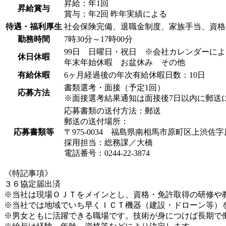
昇給：年1回
昇給賞与
賞与：年2回 昨年実績による
待遇・福利厚生
社会保険完備、退職金制度、家族手当、資格
勤務時間
7時30分～17時00分
99日 日曜日・祝日 ※会社カレンダーによ
休日休暇
年末年始休暇 お盆休み その他
有給休暇
6ヶ月経過後の年次有給休暇日数：10日
書類選考・面接（予定1回）
応募方法
※面接選考結果通知は面接後7日以内に郵送
応募書類の送付方法：郵送
郵送の送付場所：
応募書類等
〒975-0034 福島県南相馬市原町区上渋佐
採用担当：総務課／大橋
電話番号：0244-22-3874
《特記事項》
３６協定届出済
※当社は現場ＯＪＴをメインとし、資格・免許取得の研修や
※当社では地域でいち早くＩＣＴ機器（建設・ドローン等）
※男女ともに活躍できる職場です。技術が身につけば長期で