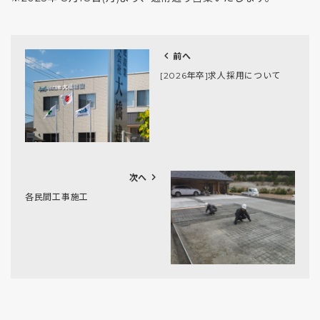
chevron_left
前へ
[2026年卒]求人採用について
chevron_right
次へ
各民間工事施工